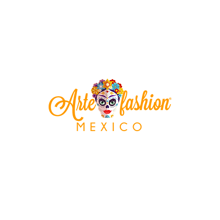
locali e la collaborazione con Artefashion Mexico , proprio 
iderarsi un difetto ma bensì la prova che ogni vostro acqui
chio Teschio Dipinto in Legno”
pi obbligatori sono contrassegnati
*