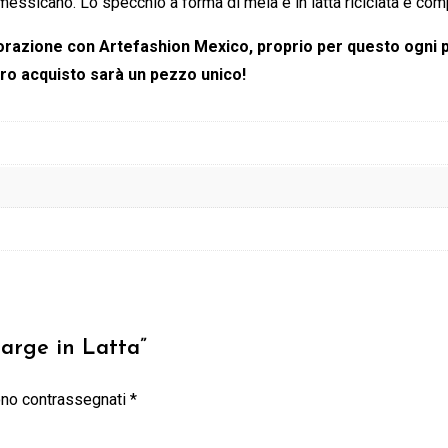
essicano. Lo specchio a forma di mela è in latta riciclata e com
llaborazione con Artefashion Mexico, proprio per questo ogni
tro acquisto sarà un pezzo unico!
Large in Latta”
sono contrassegnati
*