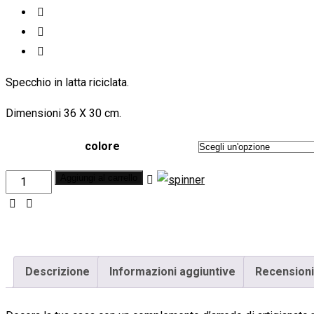
Specchio in latta riciclata.
Dimensioni 36 X 30 cm.
colore
Specchio
Aggiungi al carrello
Manzana
Large
in
Latta
Descrizione
Informazioni aggiuntive
Recensioni
quantity