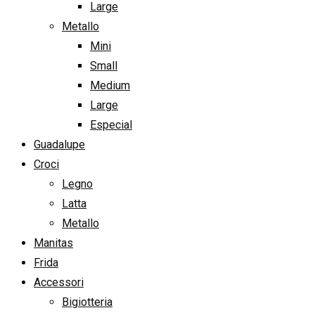
Large
Metallo
Mini
Small
Medium
Large
Especial
Guadalupe
Croci
Legno
Latta
Metallo
Manitas
Frida
Accessori
Bigiotteria