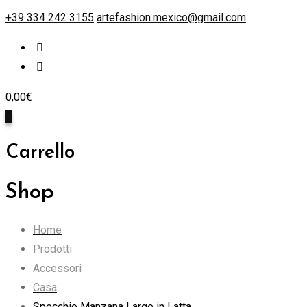
+39 334 242 3155
artefashion.mexico@gmail.com
0,00
€
0
Carrello
Shop
Home
Prodotti
Accessori
Casa
Specchio Manzana Large in Latta