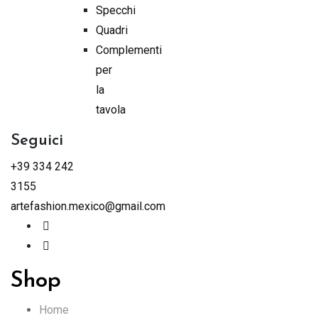
Specchi
Quadri
Complementi
per
la
tavola
Seguici
+39 334 242
3155
artefashion.mexico@gmail.com
Shop
Home