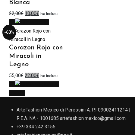
Blanca
Il
Il
22,00
€
10,00
€
Iva Inclusa
prezzo
prezzo
Scegli
originale
attuale
-60%
era:
è:
22,00€.
10,00€.
Corazon Rojo con
Miracoli in
Legno
Il
Il
55,00
€
22,00
€
Iva Inclusa
prezzo
prezzo
Aggiungi al
originale
attuale
carrello
era:
è:
55,00€.
22,00€.
ArteFashion Mexico di Peressini A. P.I 09002411214 |
R.E.A. NA - 1001685
artefashion.mexico@gmail.com
+39 334 242 3155