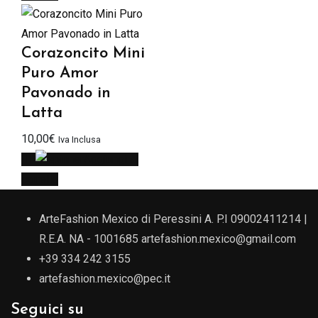
Corazoncito Mini
Puro Amor
Pavonado in
Latta
10,00
€
Iva Inclusa
Aggiungi al
carrello
ArteFashion Mexico di Peressini A. P.I 09002411214 |
R.E.A. NA - 1001685
artefashion.mexico@gmail.com
+39 334 242 3155
artefashion.mexico@pec.it
Seguici su