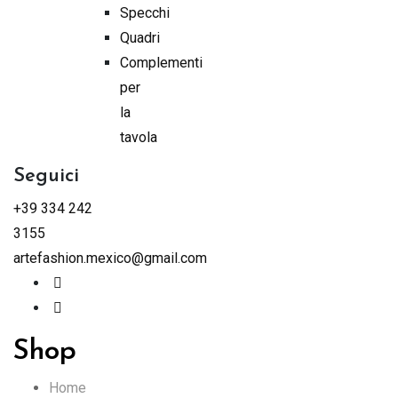
Specchi
Quadri
Complementi
per
la
tavola
Seguici
+39 334 242
3155
artefashion.mexico@gmail.com
Shop
Home