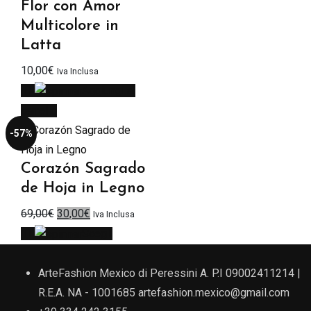
Flor con Amor
Multicolore in
Latta
10,00
€
Iva Inclusa
Aggiungi al
carrello
-57%
Corazón Sagrado
de Hoja in Legno
Il
Il
69,00
€
30,00
€
Iva Inclusa
prezzo
prezzo
Scegli
originale
attuale
era:
è:
ArteFashion Mexico di Peressini A. P.I 09002411214 |
69,00€.
30,00€.
R.E.A. NA - 1001685
artefashion.mexico@gmail.com