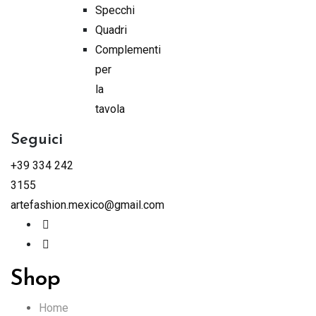
Specchi
Quadri
Complementi
per
la
tavola
Seguici
+39 334 242
3155
artefashion.mexico@gmail.com
Shop
Home