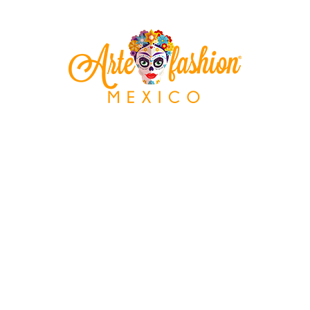
Be the first to review “Corazon Cata
Small in Metallo”
Il tuo indirizzo email non sarà pubblicato.
I campi
obbligatori sono contrassegnati
*
Salva il mio nome, email e sito web in questo browser
per la prossima volta che commento.
Your Rating