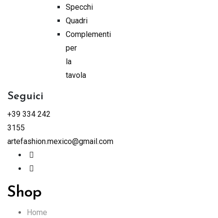
Specchi
Quadri
Complementi
per
la
tavola
Seguici
+39 334 242
3155
artefashion.mexico@gmail.com
Shop
Home