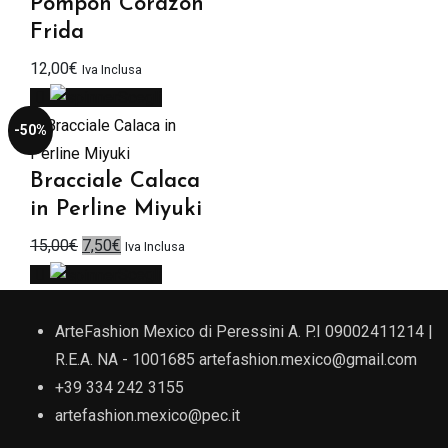
Pompon Corazon
Frida
12,00
€
Iva Inclusa
Scegli
-50%
Bracciale Calaca
in Perline Miyuki
Il
Il
15,00
€
7,50
€
Iva Inclusa
prezzo
prezzo
Scegli
originale
attuale
era:
è:
ArteFashion Mexico di Peressini A. P.I 09002411214 |
15,00€.
7,50€.
R.E.A. NA - 1001685
artefashion.mexico@gmail.com
+39 334 242 3155
artefashion.mexico@pec.it