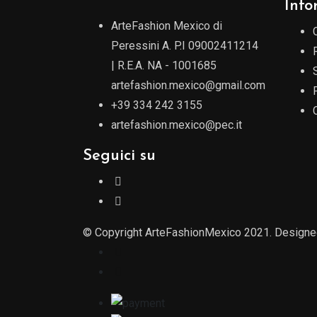
Info
12,00€.
5,00€.
ArteFashion Mexico di
Peressini A. P.I 09002411214
| R.E.A. NA - 1001685
artefashion.mexico@gmail.com
+39 334 242 3155
artefashion.mexico@pec.it
Seguici su
© Copyright ArteFashionMexico 2021. Design