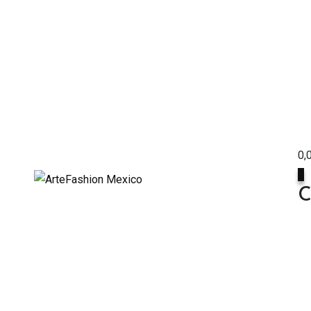
0,
0
C