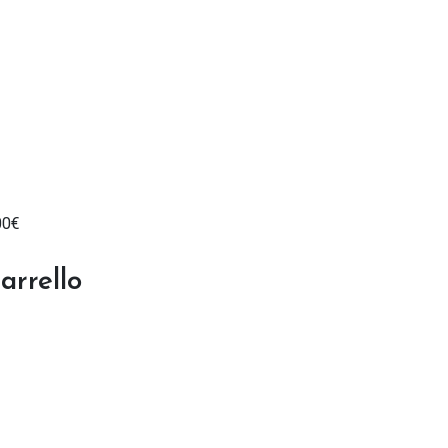
00
€
arrello