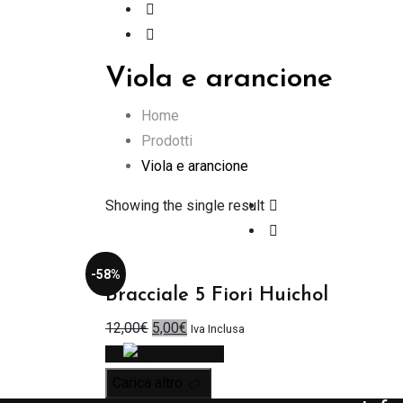
Viola e arancione
Home
Prodotti
Viola e arancione
Showing the single result
-58%
Bracciale 5 Fiori Huichol
Il
Il
12,00
€
5,00
€
Iva Inclusa
prezzo
prezzo
Scegli
originale
attuale
Carica altro
era:
è: