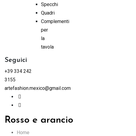
Specchi
Quadri
Complementi
per
la
tavola
Seguici
+39 334 242
3155
artefashion.mexico@gmail.com
Rosso e arancio
Home