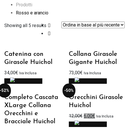
Prodotti
Rosso e arancio
Showing all 5 results
Catenina con
Collana Girasole
Girasole Huichol
Gigante Huichol
34,00
€
73,00
€
Iva Inclusa
Iva Inclusa
Scegli
Scegli
-52%
-50%
Completo Cascata
Orecchini Girasole
XLarge Collana
Huichol
Orecchini e
Il
Il
12,00
€
6,00
€
Iva Inclusa
Bracciale Huichol
prezzo
prezzo
Scegli