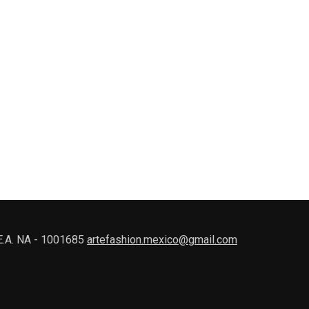
.E.A. NA - 1001685
artefashion.mexico@gmail.com