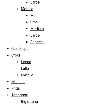
Large
Metallo
Mini
Small
Medium
Large
Especial
Guadalupe
Croci
Legno
Latta
Metallo
Manitas
Frida
Accessori
Bigiotteria