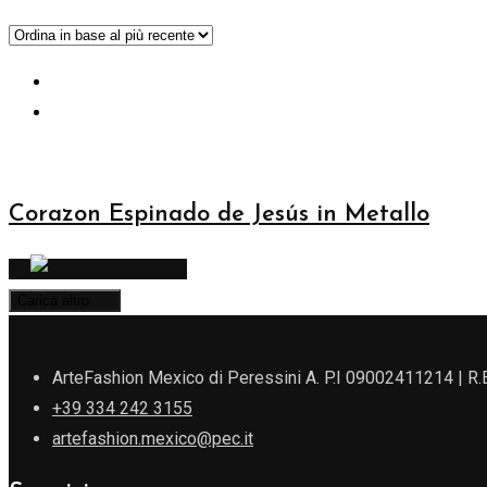
Corazon Espinado de Jesús in Metallo
Leggi tutto
Carica altro
ArteFashion Mexico di Peressini A. P.I 09002411214 | R
+39 334 242 3155
artefashion.mexico@pec.it