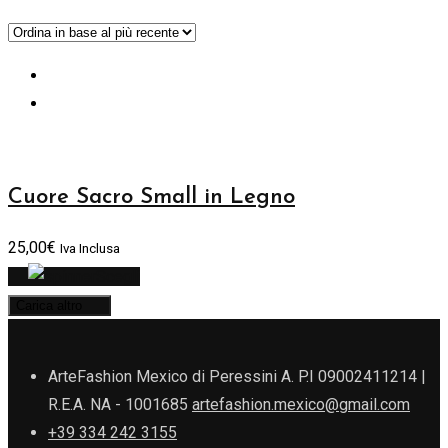
Cuore Sacro Small in Legno
25,00
€
Iva Inclusa
Scegli
Carica altro
ArteFashion Mexico di Peressini A. P.I 09002411214 |
R.E.A. NA - 1001685
artefashion.mexico@gmail.com
+39 334 242 3155