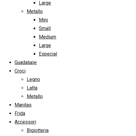
Large
Metallo
Mini
Small
Medium
Large
Especial
Guadalupe
Croci
Legno
Latta
Metallo
Manitas
Frida
Accessori
Bigiotteria